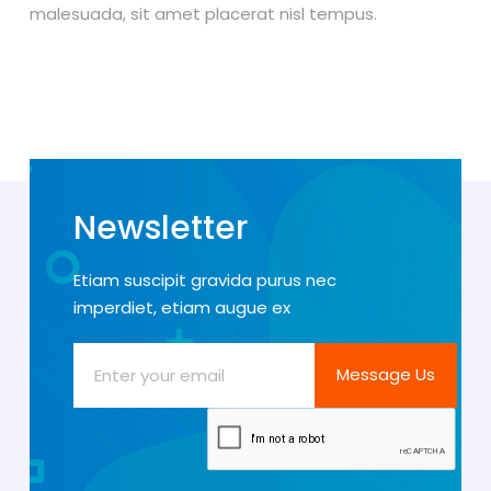
malesuada, sit amet placerat nisl tempus.
Newsletter
Etiam suscipit gravida purus nec
imperdiet, etiam augue ex