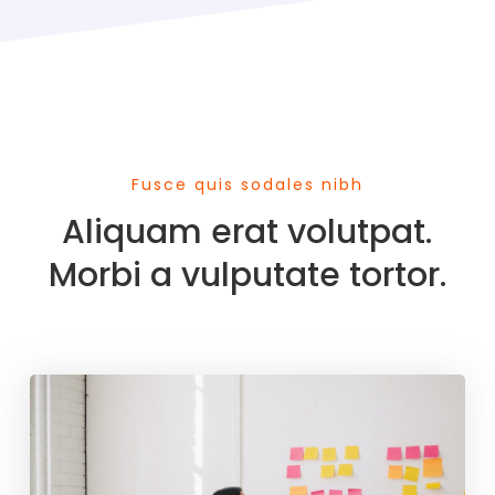
Pricing
Web Development
Reviews
Fusce quis sodales nibh
Aliquam erat volutpat.
Morbi a vulputate tortor.